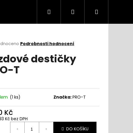
Hledat
Přihlášení
Nákupní
košík
rné
odnoceno
Podrobnosti hodnocení
cení
zdové destičky
ktu
O-T
ček.
adem
(
1 ks
)
Značka:
PRO-T
0 Kč
93 Kč bez DPH
ná
DO KOŠÍKU
: