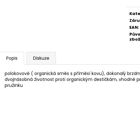
Kate
Záru
EAN
:
Pův
zbož
Popis
Diskuze
polokovové ( organická směs s příměsí kovu), dokonalý brzdn
dvojnásobná životnost proti organickým destičkám, vhodné pro
pružinku