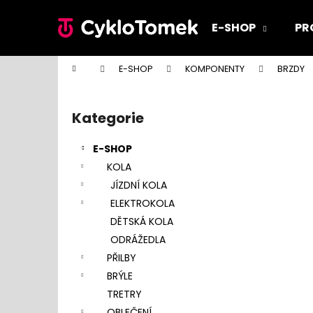
K
Přejít
na
o
E-SHOP
PR
obsah
Zpět
Zpět
š
do
do
í
Domů
E-SHOP
KOMPONENTY
BRZDY
k
obchodu
obchodu
P
o
Kategorie
Přeskočit
s
kategorie
t
E-SHOP
r
KOLA
a
JÍZDNÍ KOLA
n
ELEKTROKOLA
n
DĚTSKÁ KOLA
í
ODRÁŽEDLA
p
PŘILBY
a
BRÝLE
n
TRETRY
e
OBLEČENÍ