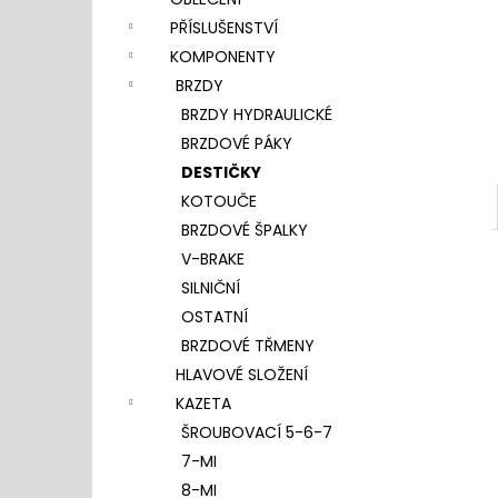
l
PŘÍSLUŠENSTVÍ
KOMPONENTY
BRZDY
BRZDY HYDRAULICKÉ
BRZDOVÉ PÁKY
DESTIČKY
KOTOUČE
BRZDOVÉ ŠPALKY
V-BRAKE
SILNIČNÍ
OSTATNÍ
BRZDOVÉ TŘMENY
HLAVOVÉ SLOŽENÍ
KAZETA
ŠROUBOVACÍ 5-6-7
7-MI
8-MI