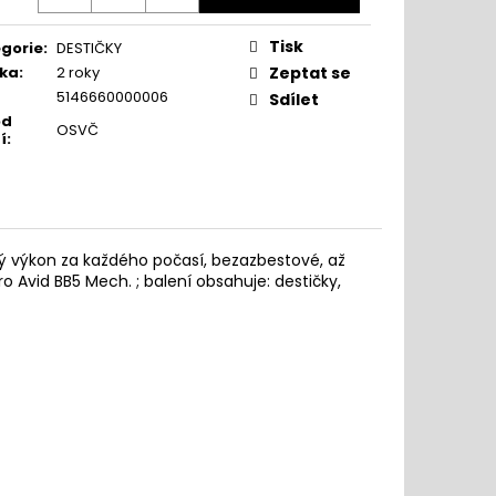
Tisk
gorie
:
DESTIČKY
ka
:
2 roky
Zeptat se
5146660000006
Sdílet
od
OSVČ
í
:
ý výkon za každého počasí, bezazbestové, až
 Avid BB5 Mech. ; balení obsahuje: destičky,