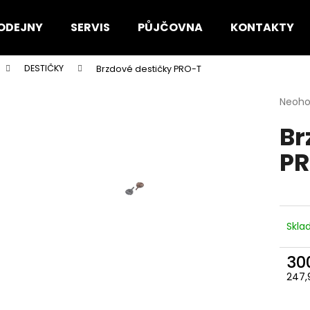
ODEJNY
SERVIS
PŮJČOVNA
KONTAKTY
DESTIČKY
Brzdové destičky PRO-T
Co potřebujete najít?
Průmě
Neoh
hodno
Br
produ
HLEDAT
je
PR
0,0
z
5
Doporučujeme
hvězdi
Skl
30
247,
Měr
cena