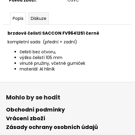
č
Původ zboží
:
OSVČ
u
j
Popis
Diskuze
e
m
e
brzdové čelisti SACCON FV9641251 černé
kompletní sada (přední + zadní)
čelisti bez otvoru,
výška čelistí 105 mm
vinuté pružiny, včetně gumiček
materiál: Al hliník
Z
á
Mohlo by se hodit
p
a
Obchodní podmínky
t
Vrácení zboží
í
Zásady ochrany osobních údajů