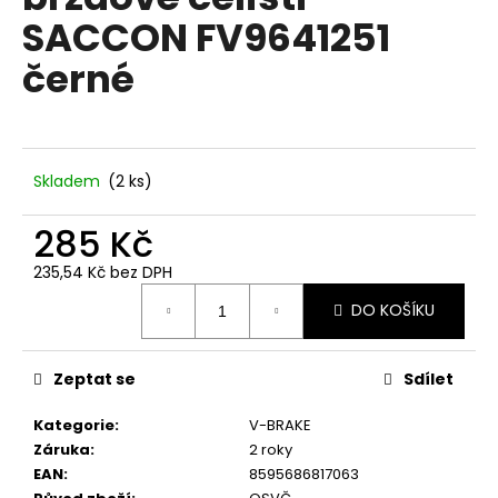
je
a
SACCON FV9641251
0,0
z
j
černé
5
í
hvězdiček.
t
?
Skladem
(
2 ks
)
285 Kč
HLEDAT
235,54 Kč bez DPH
Měrná
DO KOŠÍKU
cena:
D
o
Zeptat se
Sdílet
p
o
Kategorie
:
V-BRAKE
r
Záruka
:
2 roky
u
EAN
:
8595686817063