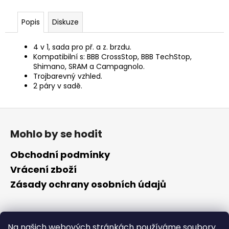
č
u
Popis
Diskuze
j
e
m
4 v 1, sada pro př. a z. brzdu.
e
Kompatibilní s: BBB CrossStop, BBB TechStop,
Shimano, SRAM a Campagnolo.
Trojbarevný vzhled.
2 páry v sadě.
Z
á
Mohlo by se hodit
p
a
Obchodní podmínky
t
Vrácení zboží
í
Zásady ochrany osobních údajů
Kontakt
Na našich webových stránkách používáme soubory