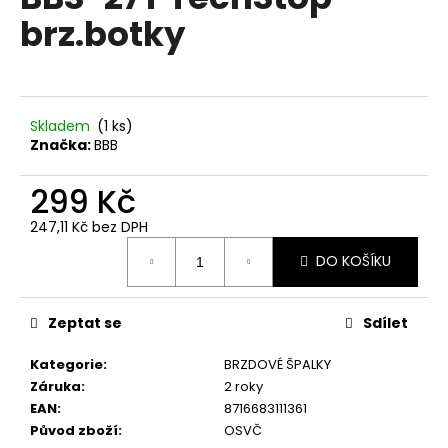
je
a
brz.botky
0,0
z
j
5
í
hvězdiček.
t
?
Skladem
(
1 ks
)
Značka:
BBB
299 Kč
247,11 Kč bez DPH
HLEDAT
Měrná
DO KOŠÍKU
cena:
D
Zeptat se
Sdílet
o
p
Kategorie
:
BRZDOVÉ ŠPALKY
o
Záruka
:
2 roky
r
EAN
:
8716683111361
u
Původ zboží
:
OSVČ