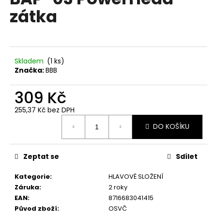
je
a
zátka
0,0
z
j
5
í
hvězdiček.
t
?
Skladem
(
1 ks
)
Značka:
BBB
309 Kč
255,37 Kč bez DPH
HLEDAT
Měrná
DO KOŠÍKU
cena:
D
Zeptat se
Sdílet
o
p
Kategorie
:
HLAVOVÉ SLOŽENÍ
o
Záruka
:
2 roky
r
EAN
:
8716683041415
u
Původ zboží
:
OSVČ