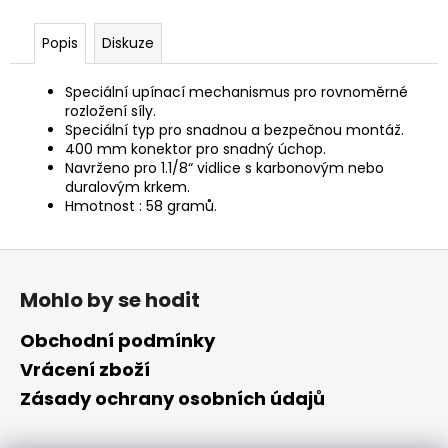
č
u
Popis
Diskuze
j
e
m
Speciální upínací mechanismus pro rovnoměrné
e
rozložení síly.
Speciální typ pro snadnou a bezpečnou montáž.
400 mm konektor pro snadný úchop.
Navrženo pro 1.1/8“ vidlice s karbonovým nebo
duralovým krkem.
Hmotnost : 58 gramů.
Z
á
Mohlo by se hodit
p
a
Obchodní podmínky
t
Vrácení zboží
í
Zásady ochrany osobních údajů