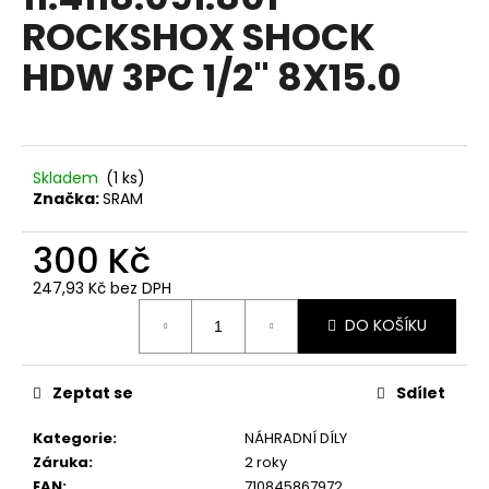
je
a
ROCKSHOX SHOCK
0,0
z
j
HDW 3PC 1/2" 8X15.0
5
í
hvězdiček.
t
?
Skladem
(
1 ks
)
Značka:
SRAM
300 Kč
HLEDAT
247,93 Kč bez DPH
Měrná
DO KOŠÍKU
cena:
D
o
p
Zeptat se
Sdílet
o
Kategorie
:
NÁHRADNÍ DÍLY
r
Záruka
:
2 roky
u
EAN
:
710845867972