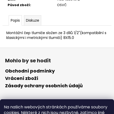
č
Původ zboží
:
OSVČ
u
j
e
Popis
Diskuze
m
e
Montážní čep tlumiče složen ze 3 dílů 1/2"(kompatibilní s
klasickými i metrickými tlumiči) 8X15.0
Z
á
Mohlo by se hodit
p
a
Obchodní podmínky
t
Vrácení zboží
í
Zásady ochrany osobních údajů
Kontakt
Na našich webových stránkách používáme soubory
cookies. Některé z nich jsou nezbytné, zatímco jiné
info
@
cyklotomek.cz