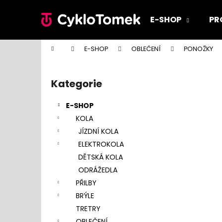
K
Přejít
na
o
E-SHOP
PR
obsah
Zpět
Zpět
š
do
do
í
Domů
E-SHOP
OBLEČENÍ
PONOŽKY
k
obchodu
obchodu
P
o
Kategorie
Přeskočit
s
kategorie
t
E-SHOP
r
KOLA
a
JÍZDNÍ KOLA
n
ELEKTROKOLA
n
DĚTSKÁ KOLA
í
ODRÁŽEDLA
p
PŘILBY
a
BRÝLE
n
TRETRY
e
OBLEČENÍ