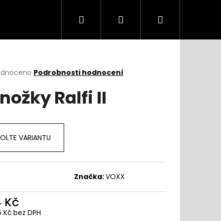
Hledat
Přihlášení
Nákupní
košík
rné
odnoceno
Podrobnosti hodnocení
cení
nožky Ralfi II
ktu
OLTE VARIANTU
ček.
Značka:
VOXX
4 Kč
5 Kč bez DPH