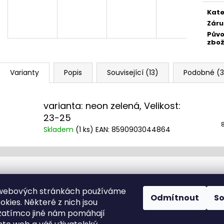
Měr
cena
Kate
Záru
Pův
zbož
Varianty
Popis
Související (13)
Podobné (3
varianta: neon zelená, Velikost:
23-25
Skladem
(
1 ks
)
EAN:
8590903044864
Kontakt
 webových stránkách používáme
Odmítnout
S
kies. Některé z nich jsou
info
@
cyklotomek.cz
zatímco jiné nám pomáhají
Sledujte nás na FB