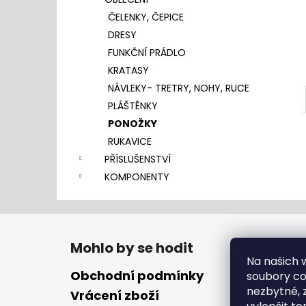
l
ČELENKY, ČEPICE
DRESY
FUNKČNÍ PRÁDLO
KRATASY
NÁVLEKY- TRETRY, NOHY, RUCE
PLÁŠTĚNKY
PONOŽKY
RUKAVICE
PŘÍSLUŠENSTVÍ
KOMPONENTY
Z
á
Mohlo by se hodit
p
Na našich
a
Obchodní podmínky
soubory coo
t
nezbytné, 
Vrácení zboží