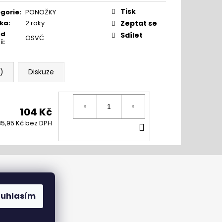
ná
:
Tisk
gorie
:
PONOŽKY
ka
:
2 roky
Zeptat se
od
Sdílet
OSVČ
í
:
)
Diskuze
104 Kč
DO
85,95 Kč bez DPH
KOŠÍKU
ouhlasím